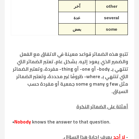
other
آخر
several
عدة
some
بعض
تتبع هذه الضمائر قواعد معينة في الاتفاق مع الفعل
والضمير الذي يعود إليه. بشكل عام، تعتبر الضمائر التي
تنتهي بـ body- أو one- أو thing- مفردة، وتعتبر الضمائر
التي تنتهي بـ where- ظروفًا غير محددة، وتعتبر الضمائر
مثل few و many و some جمعية أو مفردة حسب
السياق.
أمثلة على الضمائر النكرة
Nobody
knows the answer to that question.
-
لا أحد
يعرف إجابة هذا السؤال.