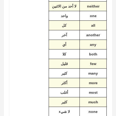
neither
لا أحد من الاثنين
one
واحد
all
كل
another
آخر
any
أي
both
كلا
few
قليل
many
كثير
more
أكثر
most
أغلب
much
كثير
none
لا شيء