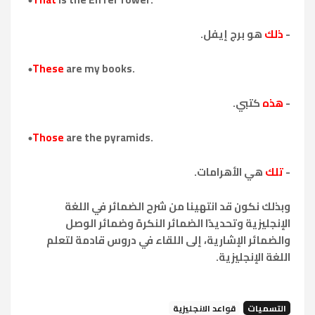
-
ذلك
هو برج إيفل.
These
are my books.
-
هذه
كتبي.
Those
are the pyramids.
-
تلك
هي الأهرامات.
وبذلك نكون قد انتهينا من شرح الضمائر في اللغة
الإنجليزية وتحديدًا الضمائر النكرة وضمائر الوصل
والضمائر الإشارية، إلى اللقاء في دروس قادمة لتعلم
اللغة الإنجليزية.
التسميات
قواعد الانجليزية