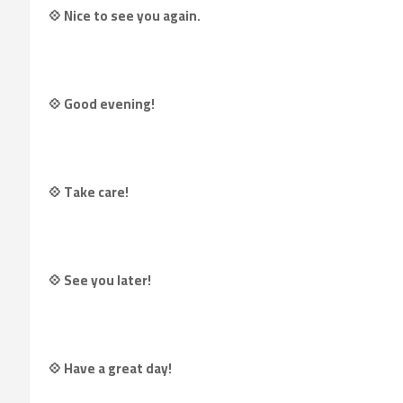
💠 Nice to see you again.
💠 Good evening!
💠 Take care!
💠 See you later!
💠 Have a great day!