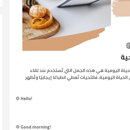
حية
حياة اليومية
هي هذه الجمل التي تُستخدم عند لقاء
ة اليومية، فالتحيات تُعطي انطباعًا إيجابيًا وتُظهر
💠 Hello!
💠 Good morning!