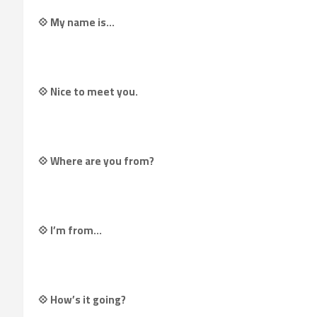
💠 My name is…
💠 Nice to meet you.
💠 Where are you from?
💠 I’m from…
💠 How’s it going?