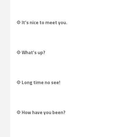
💠 It’s nice to meet you.
💠 What’s up?
💠 Long time no see!
💠 How have you been?