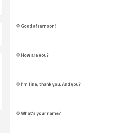
💠 Good afternoon!
💠 How are you?
💠 I’m fine, thank you. And you?
💠 What’s your name?