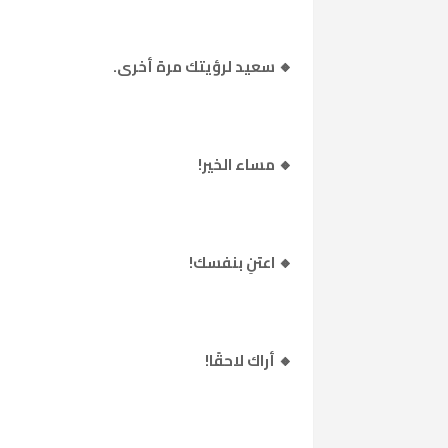
🔸 سعيد لرؤيتك مرة أخرى.
🔸 مساء الخير!
🔸 اعتنِ بنفسك!
🔸 أراك لاحقًا!