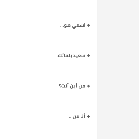
🔸 اسمي هو…
🔸 سعيد بلقائك.
🔸 من أين أنت؟
🔸 أنا من…