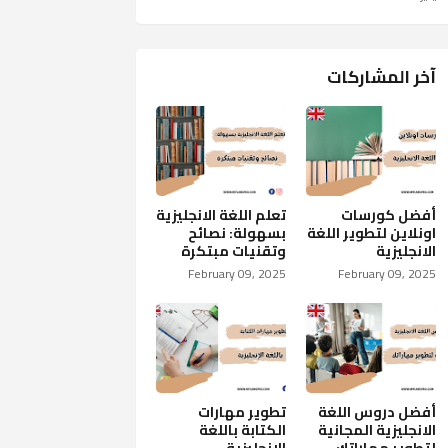
آخر المشاركات
أفضل كورسات
تعلم اللغة الانجليزية
اونلاين لتطوير اللغة
بسهولة: نصائح
الانجليزية
وتقنيات مبتكرة
February 09, 2025
February 09, 2025
أفضل دروس اللغة
تطوير مهارات
الانجليزية المجانية
الكتابة باللغة