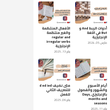
2
1
أدوات الربط And و
الأفعال المنتظمة
But في اللغة
والغير منتظمة
الإنجليزية
regular and
irregular verbs
مارس 05, 2024
الإنجليزية
يناير 13, 2025
4
3
أيام الأسبوع
متى نضيف d ed ied
والشهور والفصول
للتصريف الثاني
بالإنجليزي Days,
للفعل
months and
يناير 06, 2025
seasons
يناير 11, 2025