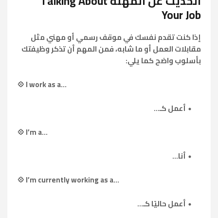
الحديث عن المهنة Talking About
Your Job
إذا كنت تقدم نفسك في موقف رسمي أو مهني مثل
مقابلات العمل أو ما شابه، فمن المهم أن تذكر وظيفتك
بأسلوب واضح كما يلي:
💠 I work as a...
أعمل كـ...
💠 I’m a...
أنا...
💠 I’m currently working as a...
أعمل حاليًا كـ...