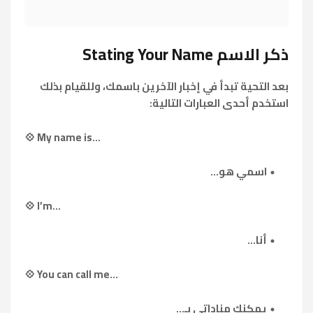
ذكر الاسم Stating Your Name
بعد التحية تبدأ في إخبار الآخرين باسمك، وللقيام بذلك
استخدم أحدى العبارات التالية:
💠 My name is...
اسمي هو...
💠 I’m...
أنا...
💠 You can call me...
يمكنك مناداتي بـ...