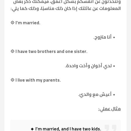
وتتحدثون عن أنفسكم بشكل أعمق، فيمكنك ذكر بعض
المعلومات عن عائلتك إذا كان ذلك مناسبًا، وذلك كما يلي:
💠 I’m married.
أنا متزوج.
💠 I have two brothers and one sister.
لدي أخوان وأخت واحدة.
💠 I live with my parents.
أعيش مع والديّ.
مثال عملي:
🔸 I’m married, and I have two kids.