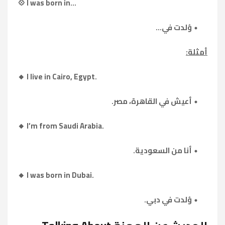
💠 I was born in...
وُلدت في...
أمثلة:
🔸 I live in Cairo, Egypt.
أعيش في القاهرة، مصر.
🔸 I’m from Saudi Arabia.
أنا من السعودية.
🔸 I was born in Dubai.
وُلدت في دبي.