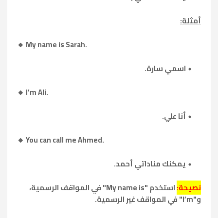
أمثلة:
🔸 My name is Sarah.
اسمي سارة.
🔸 I’m Ali.
أنا علي.
🔸 You can call me Ahmed.
يمكنك مناداتي أحمد.
نصيحة:
استخدم "My name is" في المواقف الرسمية،
و"I’m" في المواقف غير الرسمية.