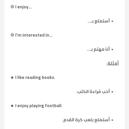
💠 I enjoy...
أستمتع بـ...
💠 I’m interested in...
أنا مهتم بـ...
أمثلة:
🔸 I like reading books.
أحب قراءة الكتب.
🔸 I enjoy playing football.
أستمتع بلعب كرة القدم.